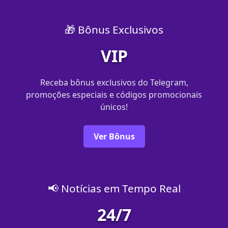
🎁 Bônus Exclusivos
VIP
Receba bônus exclusivos do Telegram,
promoções especiais e códigos promocionais
únicos!
Ver Bônus
📢 Notícias em Tempo Real
24/7