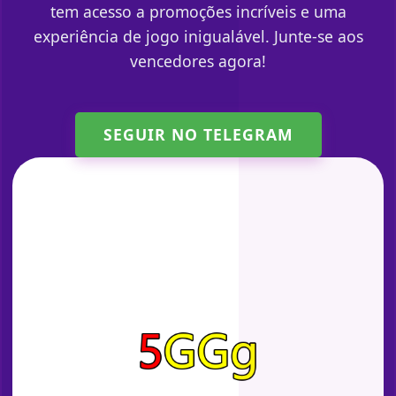
tem acesso a promoções incríveis e uma
experiência de jogo inigualável. Junte-se aos
vencedores agora!
SEGUIR NO TELEGRAM