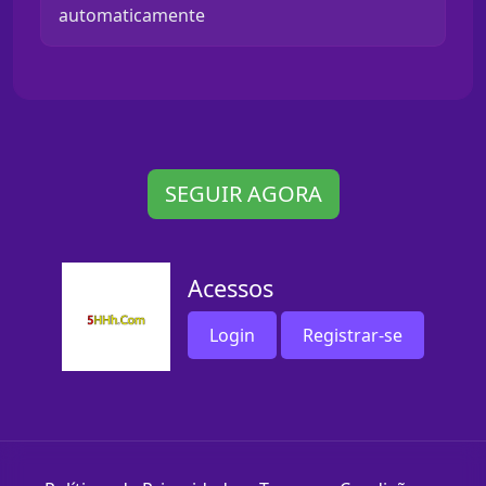
automaticamente
SEGUIR AGORA
Acessos
Login
Registrar-se