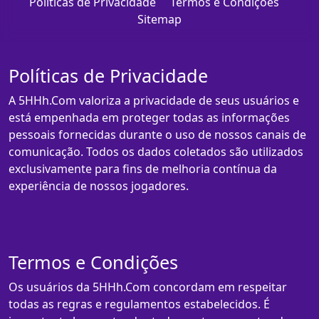
Políticas de Privacidade
Termos e Condições
Sitemap
Políticas de Privacidade
A 5HHh.Com valoriza a privacidade de seus usuários e
está empenhada em proteger todas as informações
pessoais fornecidas durante o uso de nossos canais de
comunicação. Todos os dados coletados são utilizados
exclusivamente para fins de melhoria contínua da
experiência de nossos jogadores.
Termos e Condições
Os usuários da 5HHh.Com concordam em respeitar
todas as regras e regulamentos estabelecidos. É