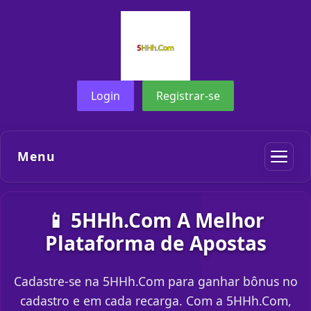
Login
Registrar-se
Menu
📱 5HHh.Com A Melhor
Plataforma de Apostas
Cadastre-se na 5HHh.Com para ganhar bônus no
cadastro e em cada recarga. Com a 5HHh.Com,