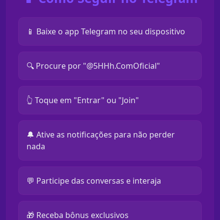
📱 Baixe o app Telegram no seu dispositivo
🔍 Procure por "@5HHh.ComOficial"
👆 Toque em "Entrar" ou "Join"
🔔 Ative as notificações para não perder
nada
💬 Participe das conversas e interaja
🎁 Receba bônus exclusivos