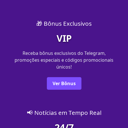
🎁 Bônus Exclusivos
VIP
Receba bônus exclusivos do Telegram,
promoções especiais e códigos promocionais
únicos!
Ver Bônus
📢 Notícias em Tempo Real
24/7