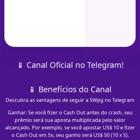
📱 Canal Oficial no Telegram!
📱 Benefícios do Canal
Descubra as vantagens de seguir a 5Wpg no Telegram
Ganhar: Se você fizer o Cash Out antes do crash, seu
prêmio será sua aposta multiplicada pelo valor
alcançado. Por exemplo, se você apostar US$ 10 e fizer
o Cash Out em 5x, seu ganho será US$ 50 (10 x 5).