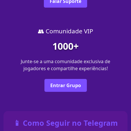
Falar Suporte
👥 Comunidade VIP
1000+
Junte-se a uma comunidade exclusiva de
jogadores e compartilhe experiências!
Entrar Grupo
📱 Como Seguir no Telegram