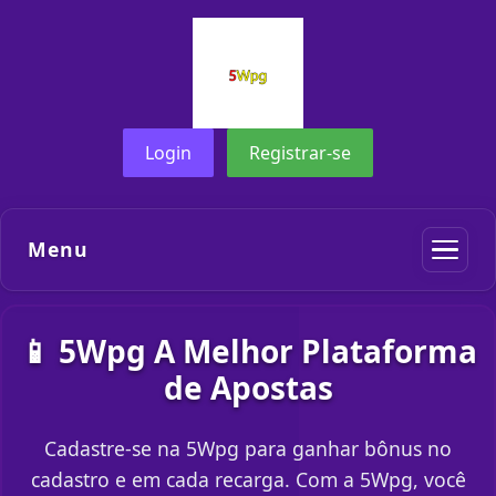
Login
Registrar-se
Menu
📱 5Wpg A Melhor Plataforma
de Apostas
Cadastre-se na 5Wpg para ganhar bônus no
cadastro e em cada recarga. Com a 5Wpg, você