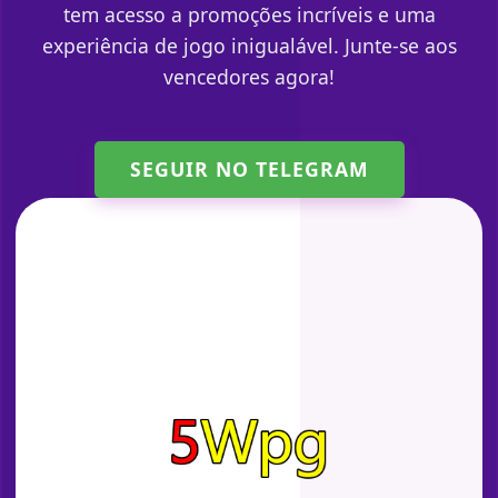
tem acesso a promoções incríveis e uma
experiência de jogo inigualável. Junte-se aos
vencedores agora!
SEGUIR NO TELEGRAM