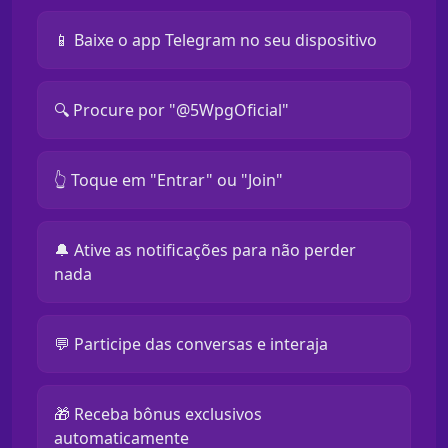
📱 Baixe o app Telegram no seu dispositivo
🔍 Procure por "@5WpgOficial"
👆 Toque em "Entrar" ou "Join"
🔔 Ative as notificações para não perder
nada
💬 Participe das conversas e interaja
🎁 Receba bônus exclusivos
automaticamente