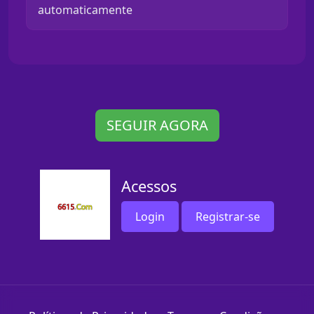
automaticamente
SEGUIR AGORA
Acessos
Login
Registrar-se