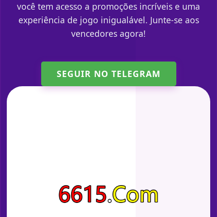
você tem acesso a promoções incríveis e uma
experiência de jogo inigualável. Junte-se aos
vencedores agora!
SEGUIR NO TELEGRAM