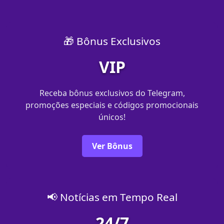
🎁 Bônus Exclusivos
VIP
Receba bônus exclusivos do Telegram,
promoções especiais e códigos promocionais
únicos!
Ver Bônus
📢 Notícias em Tempo Real
24/7