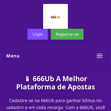
Login
Registrar-se
Menu
📱 666Ub A Melhor
Plataforma de Apostas
Cadastre-se na 666Ub para ganhar bônus no
cadastro e em cada recarga. Com a 666Ub, você