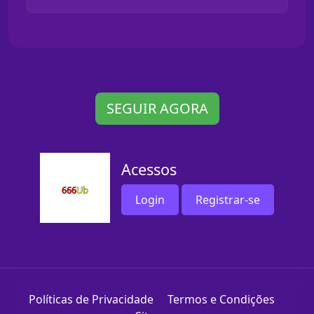
SEGUIR AGORA
Acessos
Login
Registrar-se
Políticas de Privacidade
Termos e Condições