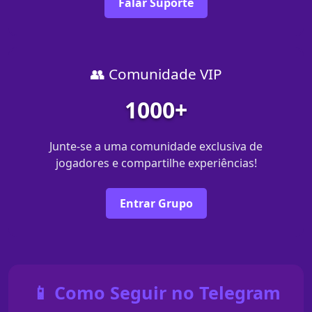
Falar Suporte
👥 Comunidade VIP
1000+
Junte-se a uma comunidade exclusiva de
jogadores e compartilhe experiências!
Entrar Grupo
📱 Como Seguir no Telegram