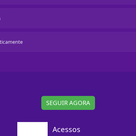
a
aticamente
SEGUIR AGORA
Acessos