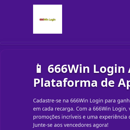
📱 666Win Login
Plataforma de A
Cadastre-se na 666Win Login para ganh
em cada recarga. Com a 666Win Login, 
promoções incríveis e uma experiência d
Junte-se aos vencedores agora!