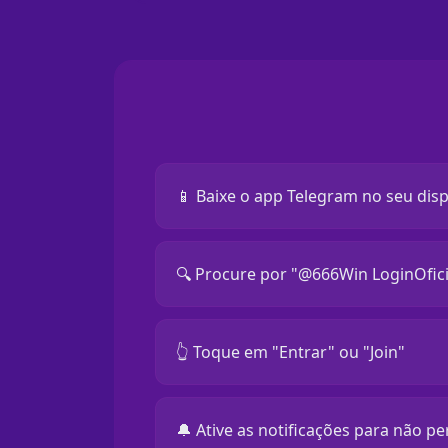
📱 Baixe o app Telegram no seu disp
🔍 Procure por "@666Win LoginOfici
👆 Toque em "Entrar" ou "Join"
🔔 Ative as notificações para não p