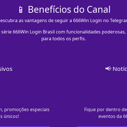
📱 Benefícios do Canal
escubra as vantagens de seguir a 666Win Login no Telegr
 série 666Win Login Brasil com funcionalidades poderosas,
para todos os perfis.
sivos
📢 Notí
m, promoções especiais
Fique por dentro d
s únicos!
eventos da 6