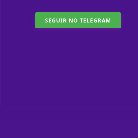
SEGUIR NO TELEGRAM