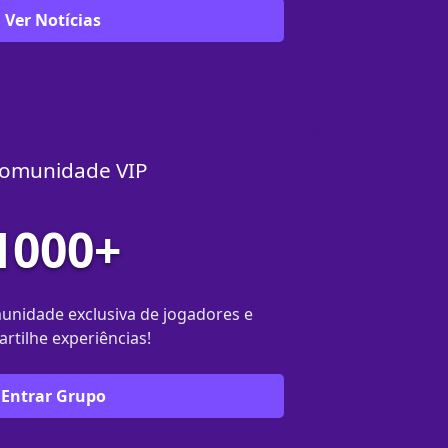
Ver Notícias
Comunidade VIP
1000+
unidade exclusiva de jogadores e
rtilhe experiências!
Entrar Grupo