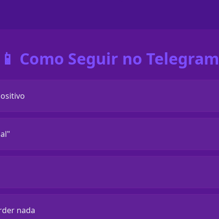
📱 Como Seguir no Telegram
ositivo
al"
erder nada