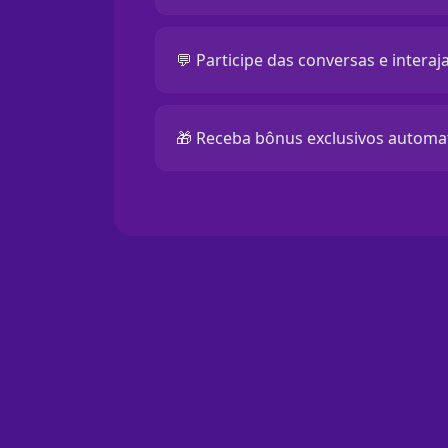
💬 Participe das conversas e interaj
🎁 Receba bônus exclusivos autom