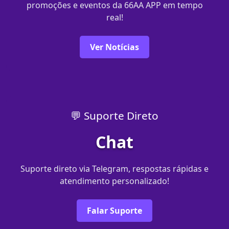
promoções e eventos da 66AA APP em tempo
real!
Ver Notícias
💬 Suporte Direto
Chat
Suporte direto via Telegram, respostas rápidas e
atendimento personalizado!
Falar Suporte