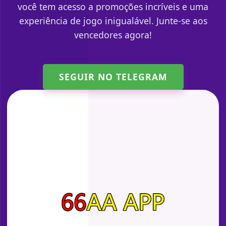
você tem acesso a promoções incríveis e uma
experiência de jogo inigualável. Junte-se aos
vencedores agora!
SEGUIR NO TELEGRAM