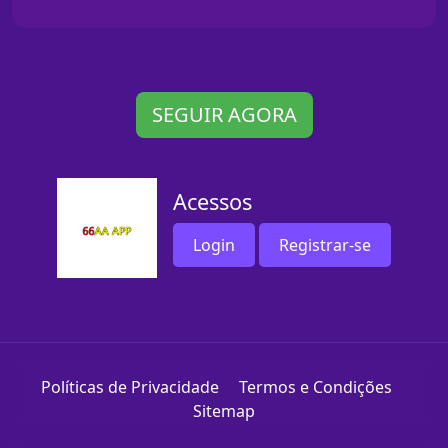
SEGUIR AGORA
Acessos
Login
Registrar-se
Políticas de Privacidade
Termos e Condições
Sitemap