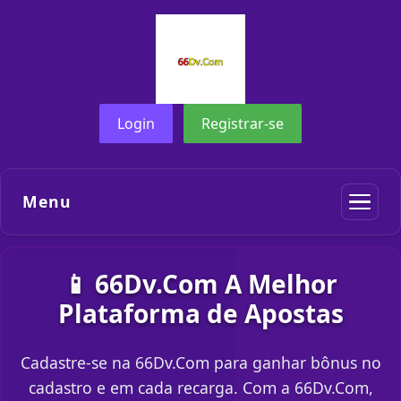
Login
Registrar-se
Menu
📱 66Dv.Com A Melhor
Plataforma de Apostas
Cadastre-se na 66Dv.Com para ganhar bônus no
cadastro e em cada recarga. Com a 66Dv.Com,