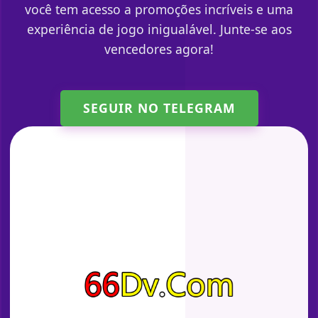
você tem acesso a promoções incríveis e uma
experiência de jogo inigualável. Junte-se aos
vencedores agora!
SEGUIR NO TELEGRAM