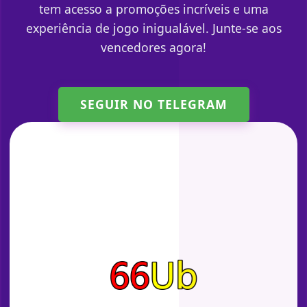
tem acesso a promoções incríveis e uma
experiência de jogo inigualável. Junte-se aos
vencedores agora!
SEGUIR NO TELEGRAM