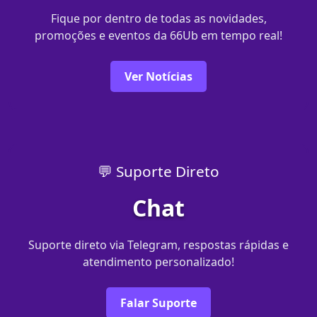
Fique por dentro de todas as novidades,
promoções e eventos da 66Ub em tempo real!
Ver Notícias
💬 Suporte Direto
Chat
Suporte direto via Telegram, respostas rápidas e
atendimento personalizado!
Falar Suporte