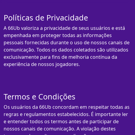
Políticas de Privacidade
A 66Ub valoriza a privacidade de seus usuários e está
empenhada em proteger todas as informações
pessoais fornecidas durante o uso de nossos canais de
comunicação. Todos os dados coletados são utilizados
exclusivamente para fins de melhoria contínua da
experiência de nossos jogadores.
Termos e Condições
Os usuários da 66Ub concordam em respeitar todas as
regras e regulamentos estabelecidos. É importante ler
e entender todos os termos antes de participar de
nossos canais de comunicação. A violação destes