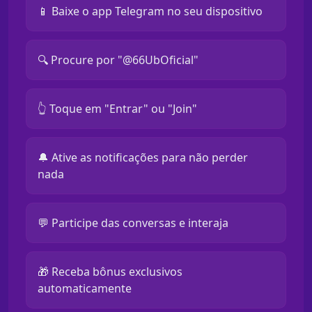
📱 Baixe o app Telegram no seu dispositivo
🔍 Procure por "@66UbOficial"
👆 Toque em "Entrar" ou "Join"
🔔 Ative as notificações para não perder
nada
💬 Participe das conversas e interaja
🎁 Receba bônus exclusivos
automaticamente