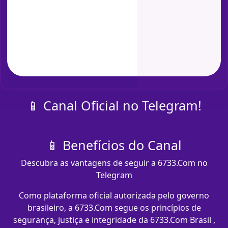
📱 Canal Oficial no Telegram!
📱 Benefícios do Canal
Descubra as vantagens de seguir a 6733.Com no
Telegram
Como plataforma oficial autorizada pelo governo
brasileiro, a 6733.Com segue os princípios de
segurança, justiça e integridade da 6733.Com Brasil ,