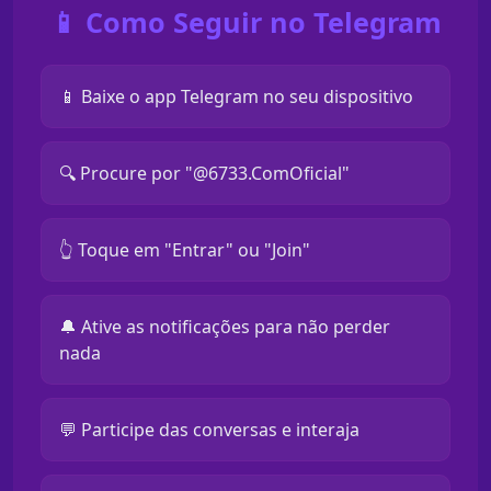
📱 Como Seguir no Telegram
📱 Baixe o app Telegram no seu dispositivo
🔍 Procure por "@6733.ComOficial"
👆 Toque em "Entrar" ou "Join"
🔔 Ative as notificações para não perder
nada
💬 Participe das conversas e interaja