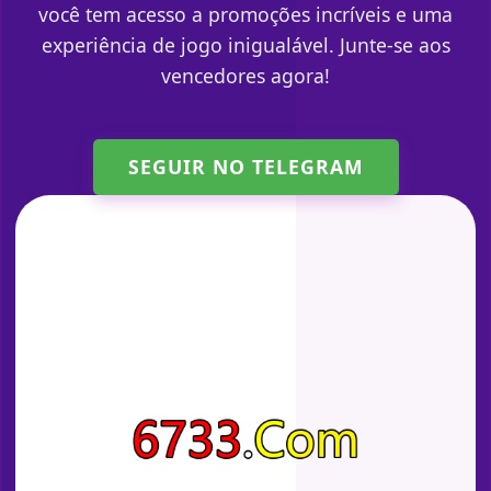
você tem acesso a promoções incríveis e uma
experiência de jogo inigualável. Junte-se aos
vencedores agora!
SEGUIR NO TELEGRAM