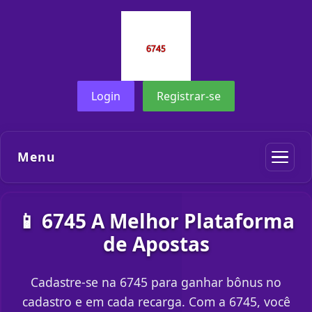
Login
Registrar-se
Menu
📱 6745 A Melhor Plataforma
de Apostas
Cadastre-se na 6745 para ganhar bônus no
cadastro e em cada recarga. Com a 6745, você