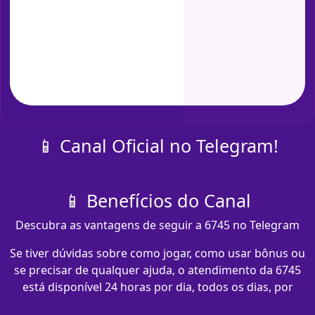
📱 Canal Oficial no Telegram!
📱 Benefícios do Canal
Descubra as vantagens de seguir a 6745 no Telegram
Se tiver dúvidas sobre como jogar, como usar bônus ou
se precisar de qualquer ajuda, o atendimento da 6745
está disponível 24 horas por dia, todos os dias, por