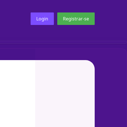
Login
Registrar-se