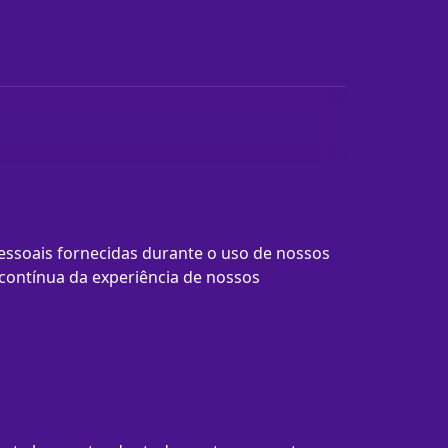
essoais fornecidas durante o uso de nossos
 contínua da experiência de nossos