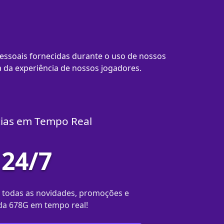
essoais fornecidas durante o uso de nossos
a da experiência de nossos jogadores.
cias em Tempo Real
24/7
e todas as novidades, promoções e
da 678G em tempo real!