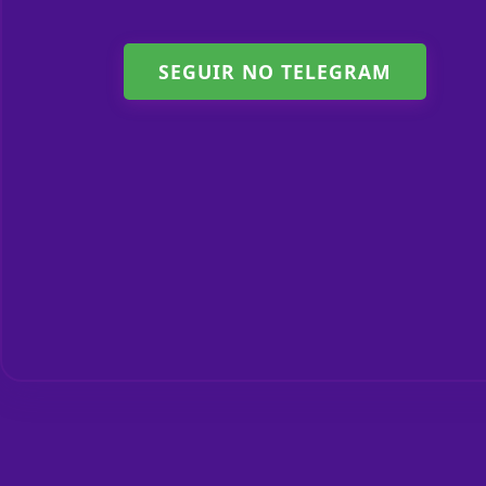
SEGUIR NO TELEGRAM