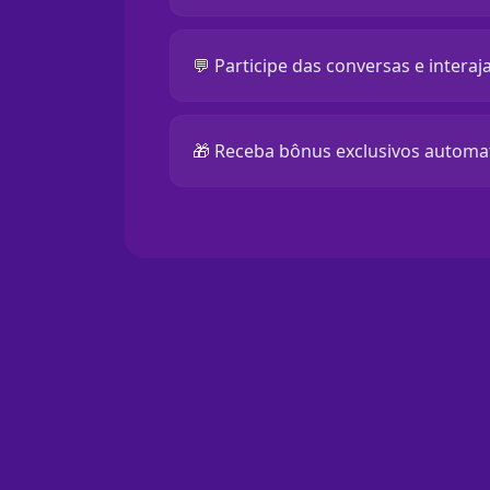
💬 Participe das conversas e interaj
🎁 Receba bônus exclusivos autom