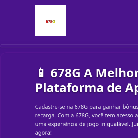
📱 678G A Melho
Plataforma de A
Cadastre-se na 678G para ganhar bônus
recarga. Com a 678G, você tem acesso a
uma experiência de jogo inigualável. J
agora!