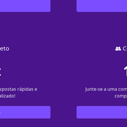
reto
👥 
t
espostas rápidas e
Junte-se a uma com
lizado!
compa
e