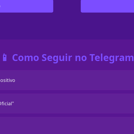
e
📱 Como Seguir no Telegram
ositivo
icial"