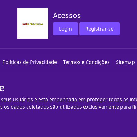
Acessos
Login
Registrar-se
Políticas de Privacidade
Termos e Condições
Sitemap
de
e seus usuários e está empenhada em proteger todas as in
 os dados coletados são utilizados exclusivamente para fi