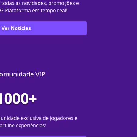
e todas as novidades, promoções e
8G Plataforma em tempo real!
Ver Notícias
Comunidade VIP
1000+
unidade exclusiva de jogadores e
rtilhe experiências!