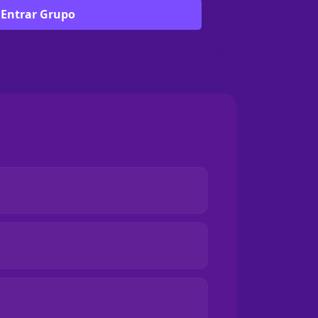
Entrar Grupo