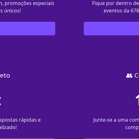
m, promoções especiais
Fique por dentro d
s únicos!
eventos da 67
reto
👥 
t
espostas rápidas e
Junte-se a uma com
lizado!
compa