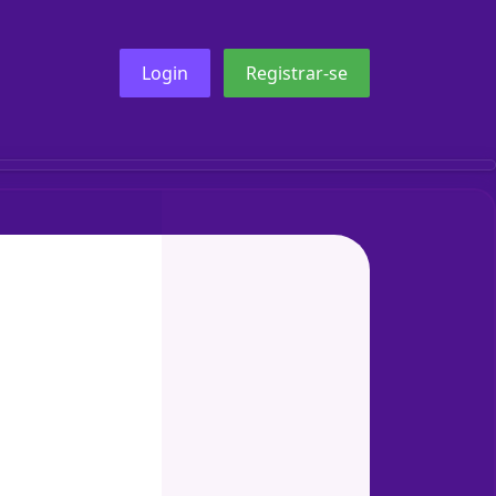
Login
Registrar-se