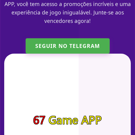
APP, você tem acesso a promoções incríveis e uma
experiência de jogo inigualável. Junte-se aos
vencedores agora!
SEGUIR NO TELEGRAM