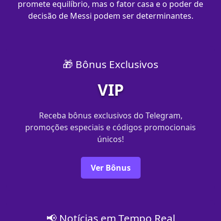
promete equilíbrio, mas o fator casa e o poder de
decisão de Messi podem ser determinantes.
🎁 Bônus Exclusivos
VIP
Receba bônus exclusivos do Telegram,
promoções especiais e códigos promocionais
únicos!
Ver Bônus
📢 Notícias em Tempo Real