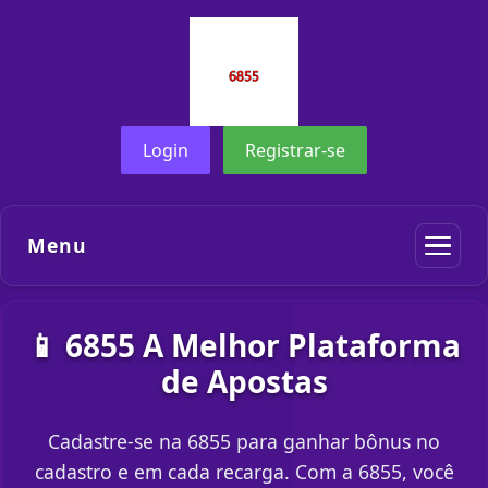
Login
Registrar-se
Menu
📱 6855 A Melhor Plataforma
de Apostas
Cadastre-se na 6855 para ganhar bônus no
cadastro e em cada recarga. Com a 6855, você