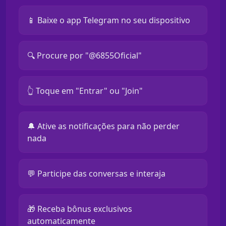
📱 Baixe o app Telegram no seu dispositivo
🔍 Procure por "@6855Oficial"
👆 Toque em "Entrar" ou "Join"
🔔 Ative as notificações para não perder
nada
💬 Participe das conversas e interaja
🎁 Receba bônus exclusivos
automaticamente