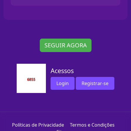
SEGUIR AGORA
Acessos
Login
Registrar-se
Políticas de Privacidade
Termos e Condições