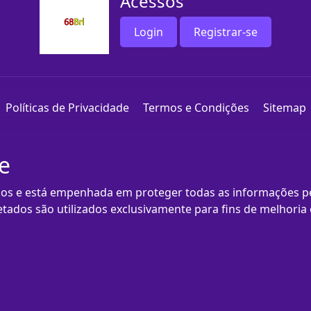
Acessos
Login
Registrar-se
Políticas de Privacidade
Termos e Condições
Sitemap
de
ários e está empenhada em proteger todas as informações p
tados são utilizados exclusivamente para fins de melhoria