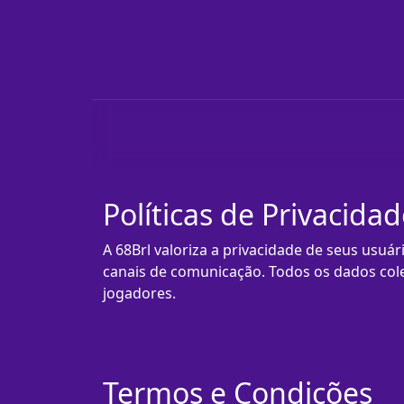
Políticas de Privacida
A 68Brl valoriza a privacidade de seus usu
canais de comunicação. Todos os dados cole
jogadores.
Termos e Condições