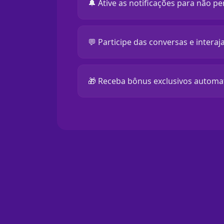
🔔 Ative as notificações para não p
💬 Participe das conversas e interaj
🎁 Receba bônus exclusivos autom