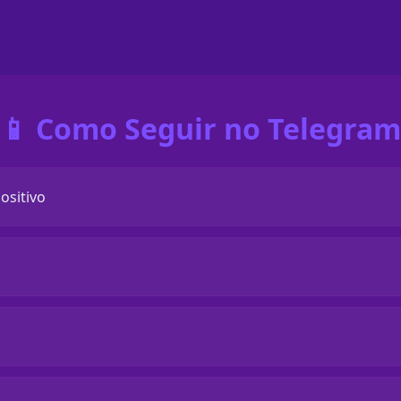
📱 Como Seguir no Telegram
ositivo