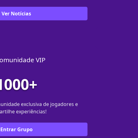
Ver Notícias
Comunidade VIP
1000+
unidade exclusiva de jogadores e
rtilhe experiências!
Entrar Grupo