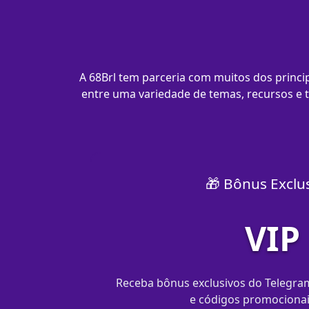
A 68Brl tem parceria com muitos dos princi
entre uma variedade de temas, recursos e 
🎁 Bônus Exclu
VIP
Receba bônus exclusivos do Telegra
e códigos promocionai