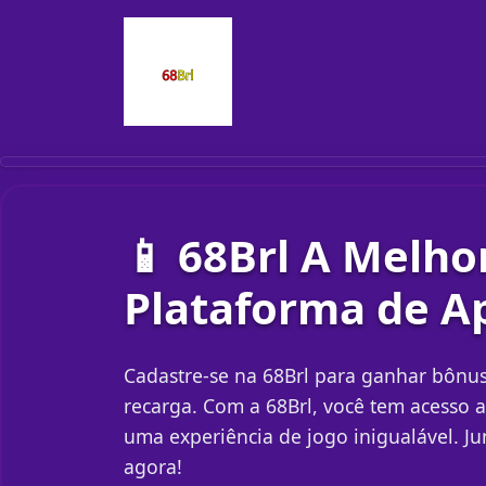
📱 68Brl A Melho
Plataforma de A
Cadastre-se na 68Brl para ganhar bônu
recarga. Com a 68Brl, você tem acesso a
uma experiência de jogo inigualável. J
agora!