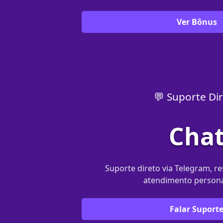
Ver Bônus
💬 Suporte Di
Cha
Suporte direto via Telegram, r
atendimento persona
Falar Suport