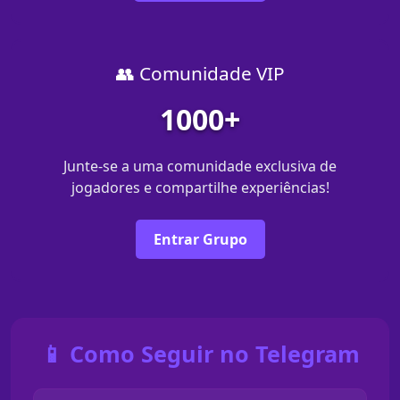
👥 Comunidade VIP
1000+
Junte-se a uma comunidade exclusiva de
jogadores e compartilhe experiências!
Entrar Grupo
📱 Como Seguir no Telegram