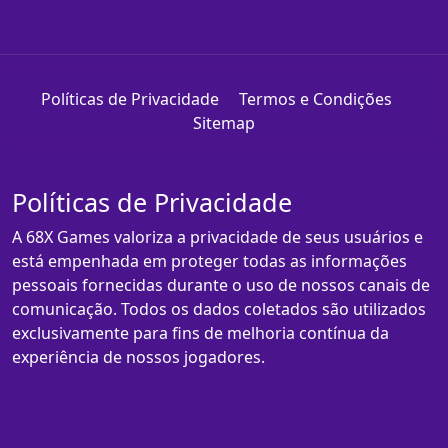
Políticas de Privacidade
Termos e Condições
Sitemap
Políticas de Privacidade
A 68X Games valoriza a privacidade de seus usuários e
está empenhada em proteger todas as informações
pessoais fornecidas durante o uso de nossos canais de
comunicação. Todos os dados coletados são utilizados
exclusivamente para fins de melhoria contínua da
experiência de nossos jogadores.