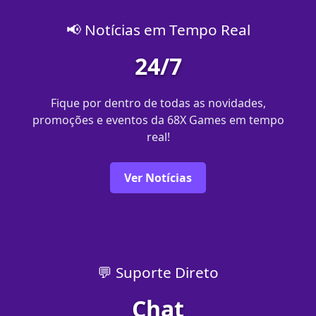
📢 Notícias em Tempo Real
24/7
Fique por dentro de todas as novidades,
promoções e eventos da 68X Games em tempo
real!
Ver Notícias
💬 Suporte Direto
Chat