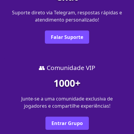
Suporte direto via Telegram, respostas rápidas e
atendimento personalizado!
Falar Suporte
👥 Comunidade VIP
1000+
Junte-se a uma comunidade exclusiva de
jogadores e compartilhe experiências!
Entrar Grupo