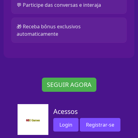
💬 Participe das conversas e interaja
🎁 Receba bônus exclusivos
automaticamente
SEGUIR AGORA
Acessos
Login
Registrar-se