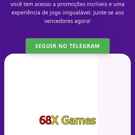
você tem acesso a promoções incríveis e uma
experiência de jogo inigualável. Junte-se aos
vencedores agora!
SEGUIR NO TELEGRAM