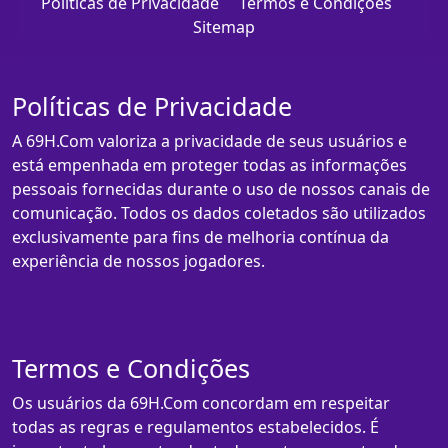
Políticas de Privacidade
Termos e Condições
Sitemap
Políticas de Privacidade
A 69H.Com valoriza a privacidade de seus usuários e
está empenhada em proteger todas as informações
pessoais fornecidas durante o uso de nossos canais de
comunicação. Todos os dados coletados são utilizados
exclusivamente para fins de melhoria contínua da
experiência de nossos jogadores.
Termos e Condições
Os usuários da 69H.Com concordam em respeitar
todas as regras e regulamentos estabelecidos. É