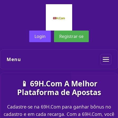
Login
Registrar-se
Menu
📱 69H.Com A Melhor
Plataforma de Apostas
Cadastre-se na 69H.Com para ganhar bônus no
cadastro e em cada recarga. Com a 69H.Com, você