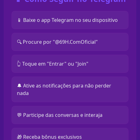
📱 Baixe o app Telegram no seu dispositivo
🔍 Procure por "@69H.ComOficial"
👆 Toque em "Entrar" ou "Join"
🔔 Ative as notificações para não perder
nada
💬 Participe das conversas e interaja
🎁 Receba bônus exclusivos