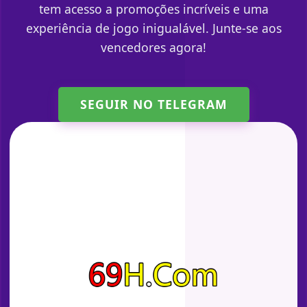
tem acesso a promoções incríveis e uma
experiência de jogo inigualável. Junte-se aos
vencedores agora!
SEGUIR NO TELEGRAM