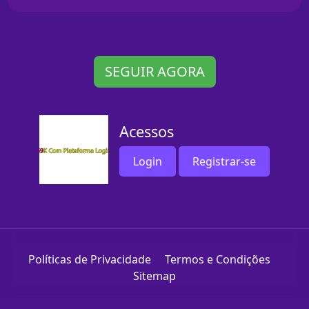
SEGUIR AGORA
Acessos
Login
Registrar-se
Políticas de Privacidade
Termos e Condições
Sitemap