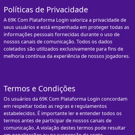
Políticas de Privacidade
A 69K Com Plataforma Login valoriza a privacidade de
seus usuários e está empenhada em proteger todas as
informações pessoais fornecidas durante o uso de
nossos canais de comunicação. Todos os dados
coletados são utilizados exclusivamente para fins de
melhoria contínua da experiência de nossos jogadores.
Termos e Condições
Os usuários da 69K Com Plataforma Login concordam
em respeitar todas as regras e regulamentos
estabelecidos. É importante ler e entender todos os
termos antes de participar de nossos canais de
comunicação. A violação destes termos pode resultar