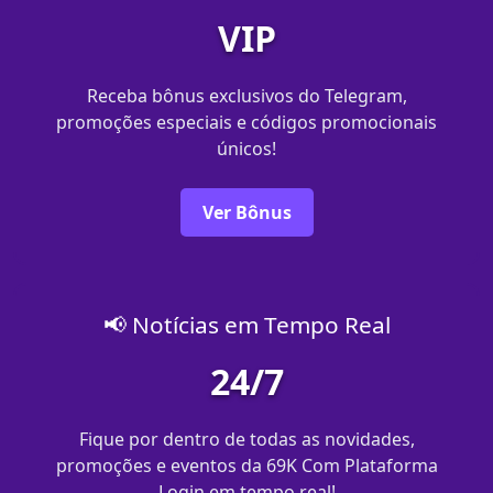
VIP
Receba bônus exclusivos do Telegram,
promoções especiais e códigos promocionais
únicos!
Ver Bônus
📢 Notícias em Tempo Real
24/7
Fique por dentro de todas as novidades,
promoções e eventos da 69K Com Plataforma
Login em tempo real!