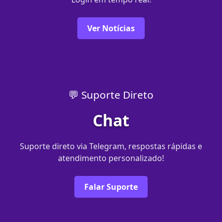
Ver Notícias
💬 Suporte Direto
Chat
Suporte direto via Telegram, respostas rápidas e
atendimento personalizado!
Falar Suporte