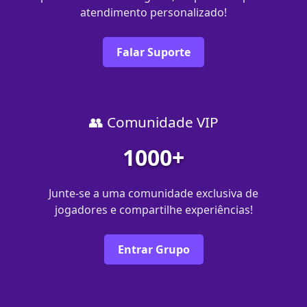
atendimento personalizado!
Falar Suporte
👥 Comunidade VIP
1000+
Junte-se a uma comunidade exclusiva de
jogadores e compartilhe experiências!
Entrar Grupo