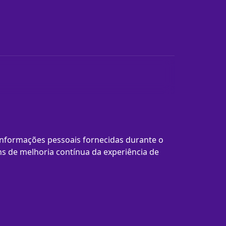
informações pessoais fornecidas durante o
ns de melhoria contínua da experiência de