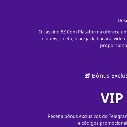
Desc
O cassino 6Z Com Plataforma oferece uma
níqueis, roleta, blackjack, bacará, víd
proporcionan
🎁 Bônus Exclu
VIP
Receba bônus exclusivos do Telegra
e códigos promocionai