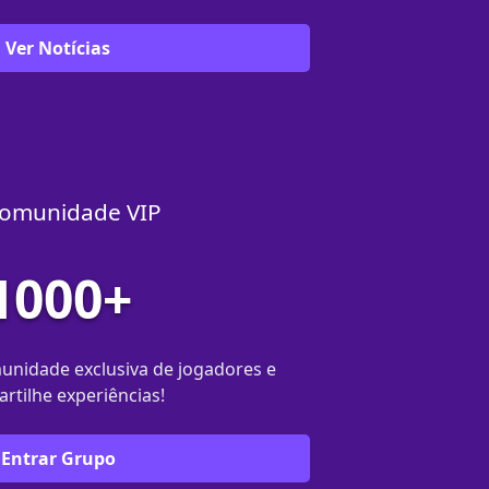
Ver Notícias
Comunidade VIP
1000+
unidade exclusiva de jogadores e
rtilhe experiências!
Entrar Grupo