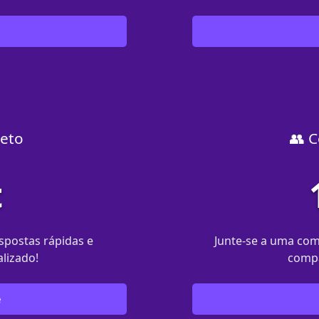
reto
👥 
t
espostas rápidas e
Junte-se a uma com
lizado!
compa
e