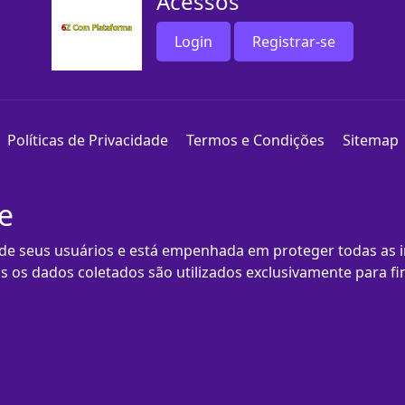
Acessos
Login
Registrar-se
Políticas de Privacidade
Termos e Condições
Sitemap
de
e de seus usuários e está empenhada em proteger todas as 
 os dados coletados são utilizados exclusivamente para fi