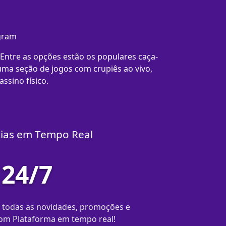
egram
Entre as opções estão os populares caça-
 uma seção de jogos com crupiês ao vivo,
ssino físico.
cias em Tempo Real
24/7
e todas as novidades, promoções e
om Plataforma em tempo real!