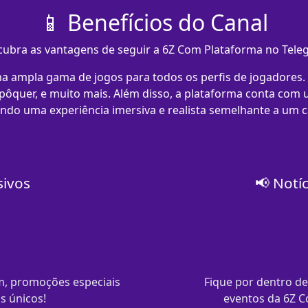
📱 Benefícios do Canal
ubra as vantagens de seguir a 6Z Com Plataforma no Tel
 ampla gama de jogos para todos os perfis de jogadores. 
eo pôquer, e muito mais. Além disso, a plataforma conta com
do uma experiência imersiva e realista semelhante a um ca
sivos
📢 Notí
m, promoções especiais
Fique por dentro d
s únicos!
eventos da 6Z C