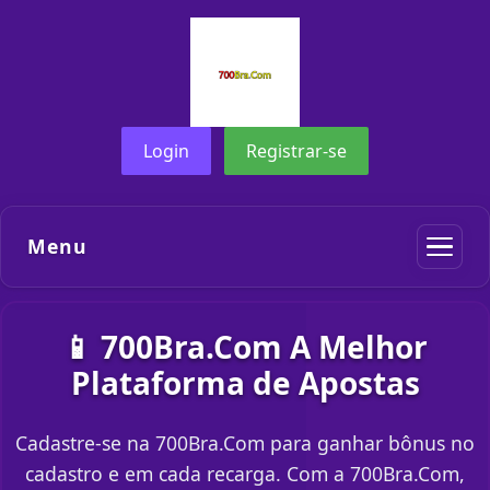
Login
Registrar-se
Menu
📱 700Bra.Com A Melhor
Plataforma de Apostas
Cadastre-se na 700Bra.Com para ganhar bônus no
cadastro e em cada recarga. Com a 700Bra.Com,