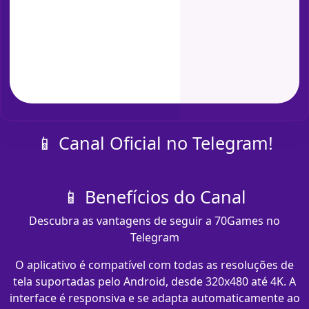
📱 Canal Oficial no Telegram!
📱 Benefícios do Canal
Descubra as vantagens de seguir a 70Games no
Telegram
O aplicativo é compatível com todas as resoluções de
tela suportadas pelo Android, desde 320x480 até 4K. A
interface é responsiva e se adapta automaticamente ao