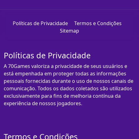
Políticas de Privacidade
Termos e Condições
Sitemap
Políticas de Privacidade
A 70Games valoriza a privacidade de seus usuários e
está empenhada em proteger todas as informações
pessoais fornecidas durante o uso de nossos canais de
comunicação. Todos os dados coletados são utilizados
exclusivamente para fins de melhoria contínua da
experiência de nossos jogadores.
Termos e Condições