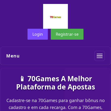
Login
Registrar-se
Menu
📱 70Games A Melhor
Plataforma de Apostas
Cadastre-se na 70Games para ganhar bônus no
cadastro e em cada recarga. Com a 70Games,