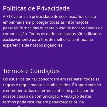
Políticas de Privacidade
A 71X valoriza a privacidade de seus usuários e está
empenhada em proteger todas as informações
pessoais fornecidas durante o uso de nossos canais de
comunicação. Todos os dados coletados são utilizados
exclusivamente para fins de melhoria contínua da
experiência de nossos jogadores.
Termos e Condições
Os usuários da 71X concordam em respeitar todas as
regras e regulamentos estabelecidos. É importante ler
e entender todos os termos antes de participar de
nossos canais de comunicação. A violação destes
termos pode resultar em penalizações ou na