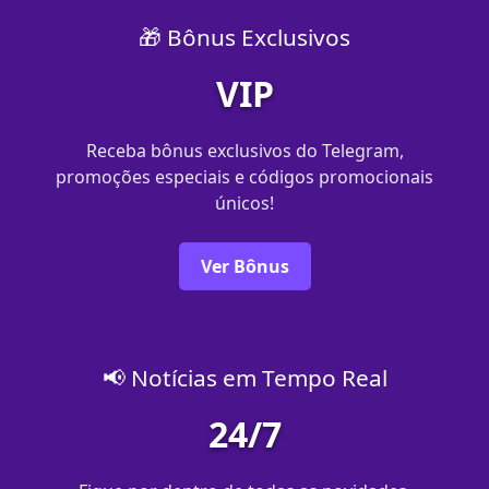
🎁 Bônus Exclusivos
VIP
Receba bônus exclusivos do Telegram,
promoções especiais e códigos promocionais
únicos!
Ver Bônus
📢 Notícias em Tempo Real
24/7