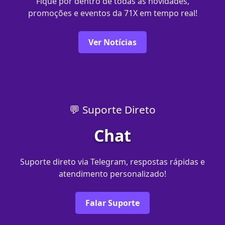
Fique por dentro de todas as novidades,
promoções e eventos da 71X em tempo real!
Ver Notícias
💬 Suporte Direto
Chat
Suporte direto via Telegram, respostas rápidas e
atendimento personalizado!
Falar Suporte