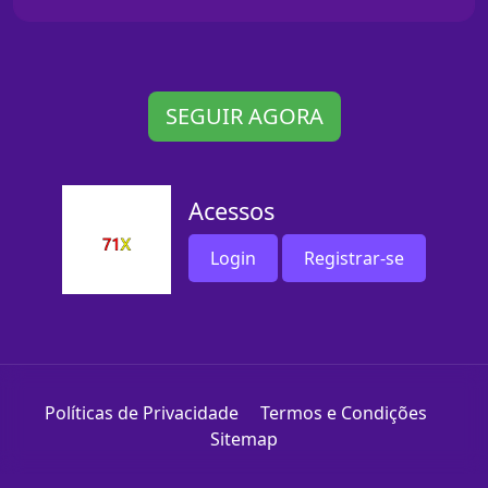
SEGUIR AGORA
Acessos
Login
Registrar-se
Políticas de Privacidade
Termos e Condições
Sitemap