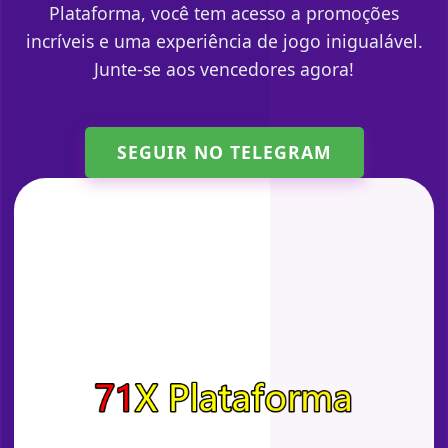
Plataforma, você tem acesso a promoções
incríveis e uma experiência de jogo inigualável.
Junte-se aos vencedores agora!
SEGUIR NO TELEGRAM