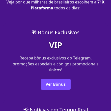
Veja por que milhares de brasileiros escolhem a
71X
Plataforma
todos os dias:
🎁 Bônus Exclusivos
VIP
Receba bônus exclusivos do Telegram,
promoções especiais e códigos promocionais
únicos!
Ver Bônus
📢 Notícias em Tempo Real