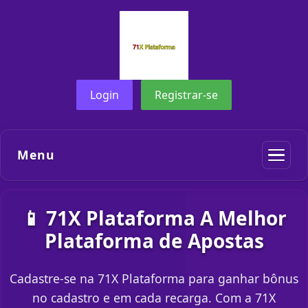
Login
Registrar-se
Menu
📱 71X Plataforma A Melhor
Plataforma de Apostas
Cadastre-se na 71X Plataforma para ganhar bônus
no cadastro e em cada recarga. Com a 71X