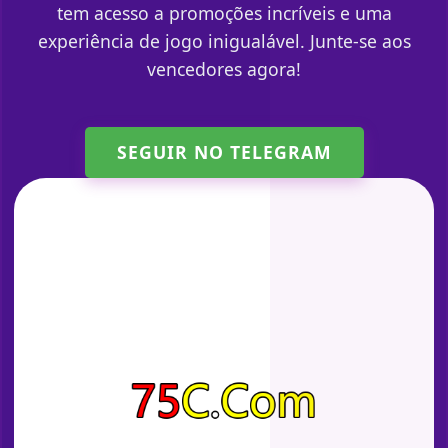
tem acesso a promoções incríveis e uma
experiência de jogo inigualável. Junte-se aos
vencedores agora!
SEGUIR NO TELEGRAM