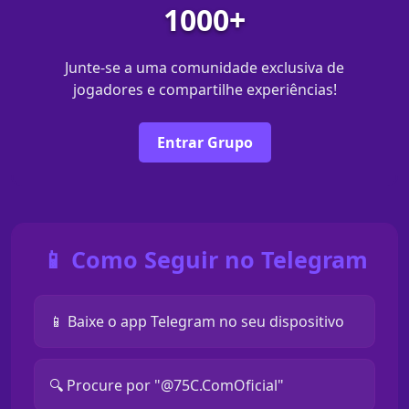
1000+
Junte-se a uma comunidade exclusiva de
jogadores e compartilhe experiências!
Entrar Grupo
📱 Como Seguir no Telegram
📱 Baixe o app Telegram no seu dispositivo
🔍 Procure por "@75C.ComOficial"