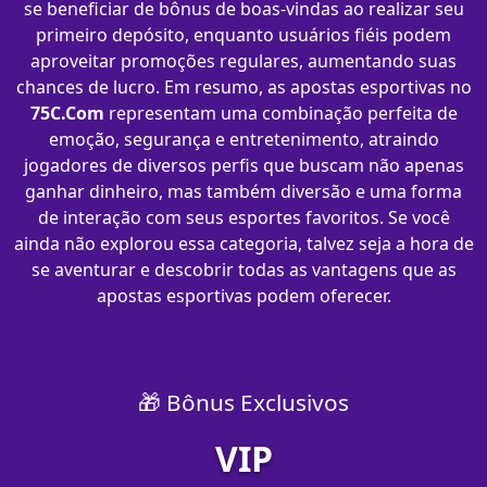
se beneficiar de bônus de boas-vindas ao realizar seu
primeiro depósito, enquanto usuários fiéis podem
aproveitar promoções regulares, aumentando suas
chances de lucro. Em resumo, as apostas esportivas no
75C.Com
representam uma combinação perfeita de
emoção, segurança e entretenimento, atraindo
jogadores de diversos perfis que buscam não apenas
ganhar dinheiro, mas também diversão e uma forma
de interação com seus esportes favoritos. Se você
ainda não explorou essa categoria, talvez seja a hora de
se aventurar e descobrir todas as vantagens que as
apostas esportivas podem oferecer.
🎁 Bônus Exclusivos
VIP