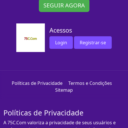
SEGUIR AGORA
Acessos
Login
Registrar-se
Políticas de Privacidade
Termos e Condições
Sitemap
Políticas de Privacidade
A 75C.Com valoriza a privacidade de seus usuários e