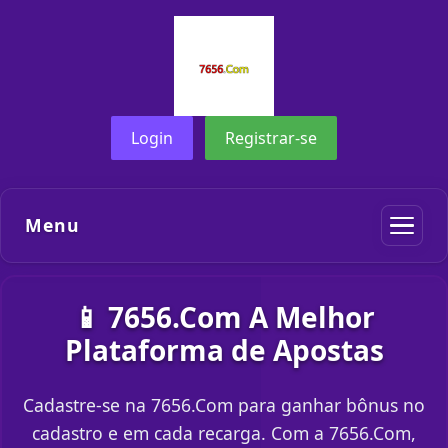
Login
Registrar-se
Menu
📱 7656.Com A Melhor
Plataforma de Apostas
Cadastre-se na 7656.Com para ganhar bônus no
cadastro e em cada recarga. Com a 7656.Com,