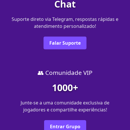
Chat
Suporte direto via Telegram, respostas rápidas e
atendimento personalizado!
Falar Suporte
👥 Comunidade VIP
1000+
Junte-se a uma comunidade exclusiva de
jogadores e compartilhe experiências!
Entrar Grupo