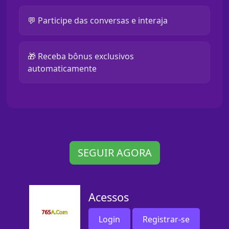
💬 Participe das conversas e interaja
🎁 Receba bônus exclusivos
automaticamente
SEGUIR AGORA
Acessos
Login
Registrar-se