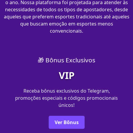
o ano. Nossa plataforma foi projetada para atender às
necessidades de todos os tipos de apostadores, desde
aqueles que preferem esportes tradicionais até aqueles
que buscam emoção em esportes menos
convencionais.
🎁 Bônus Exclusivos
VIP
Receba bônus exclusivos do Telegram,
promoções especiais e códigos promocionais
únicos!
Ver Bônus