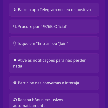
📱 Baixe o app Telegram no seu dispositivo
🔍 Procure por "@76BrOficial"
👆 Toque em "Entrar" ou "Join"
🔔 Ative as notificações para não perder
nada
💬 Participe das conversas e interaja
🎁 Receba bônus exclusivos
automaticamente