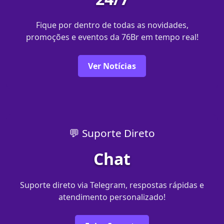
Fique por dentro de todas as novidades,
promoções e eventos da 76Br em tempo real!
Ver Notícias
💬 Suporte Direto
Chat
Suporte direto via Telegram, respostas rápidas e
atendimento personalizado!