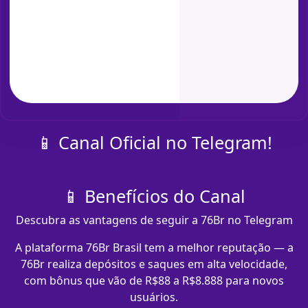
📱 Canal Oficial no Telegram!
📱 Benefícios do Canal
Descubra as vantagens de seguir a 76Br no Telegram
A plataforma 76Br Brasil tem a melhor reputação — a
76Br realiza depósitos e saques em alta velocidade,
com bônus que vão de R$88 a R$8.888 para novos
usuários.