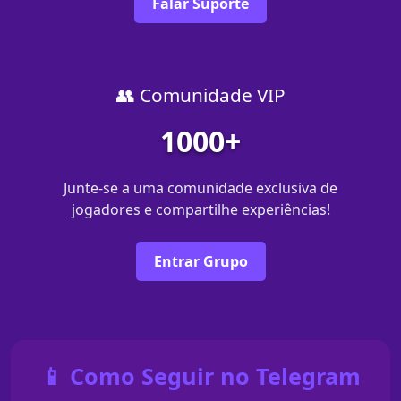
Falar Suporte
👥 Comunidade VIP
1000+
Junte-se a uma comunidade exclusiva de
jogadores e compartilhe experiências!
Entrar Grupo
📱 Como Seguir no Telegram