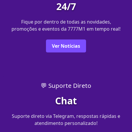
24/7
Fique por dentro de todas as novidades,
promoções e eventos da 7777M1 em tempo real!
Ver Notícias
💬 Suporte Direto
Chat
Suporte direto via Telegram, respostas rápidas e
atendimento personalizado!