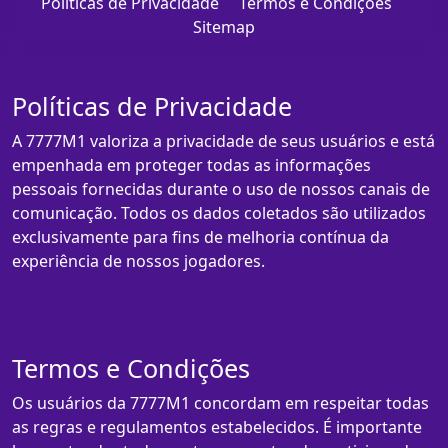
Políticas de Privacidade
Termos e Condições
Sitemap
Políticas de Privacidade
A 7777M1 valoriza a privacidade de seus usuários e está
empenhada em proteger todas as informações
pessoais fornecidas durante o uso de nossos canais de
comunicação. Todos os dados coletados são utilizados
exclusivamente para fins de melhoria contínua da
experiência de nossos jogadores.
Termos e Condições
Os usuários da 7777M1 concordam em respeitar todas
as regras e regulamentos estabelecidos. É importante