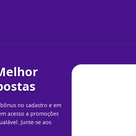
Melhor
postas
 bônus no cadastro e em
tem acesso a promoções
ualável. Junte-se aos