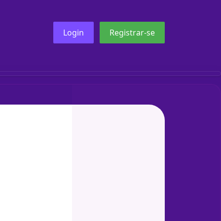
Login
Registrar-se