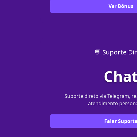
Ver Bônus
💬 Suporte Di
Cha
Suporte direto via Telegram, r
atendimento persona
Falar Suport