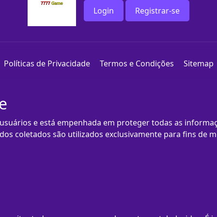
Login
Registrar-se
Políticas de Privacidade
Termos e Condições
Sitemap
de
s usuários e está empenhada em proteger todas as informaç
os coletados são utilizados exclusivamente para fins de m