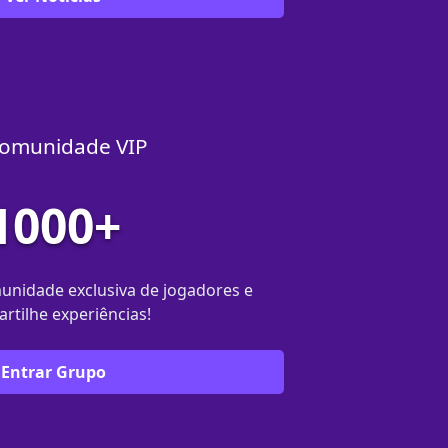
Comunidade VIP
1000+
unidade exclusiva de jogadores e
rtilhe experiências!
Entrar Grupo