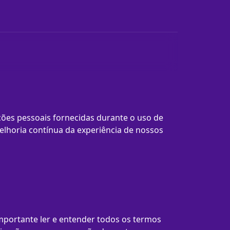
ões pessoais fornecidas durante o uso de
elhoria contínua da experiência de nossos
mportante ler e entender todos os termos