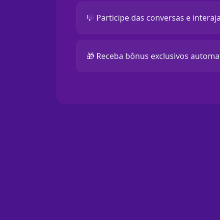
💬 Participe das conversas e interaj
🎁 Receba bônus exclusivos autom