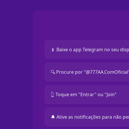
📱 Baixe o app Telegram no seu disp
🔍 Procure por "@777AA.ComOficial
👆 Toque em "Entrar" ou "Join"
🔔 Ative as notificações para não p