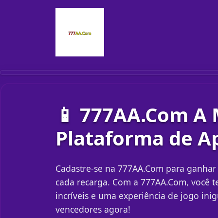
📱 777AA.Com A 
Plataforma de A
Cadastre-se na 777AA.Com para ganhar
cada recarga. Com a 777AA.Com, você 
incríveis e uma experiência de jogo inig
vencedores agora!