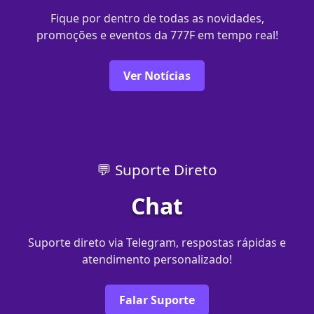
Fique por dentro de todas as novidades,
promoções e eventos da 777F em tempo real!
Ver Notícias
💬 Suporte Direto
Chat
Suporte direto via Telegram, respostas rápidas e
atendimento personalizado!
Falar Suporte