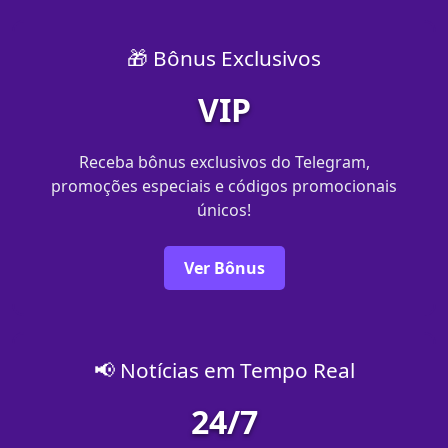
🎁 Bônus Exclusivos
VIP
Receba bônus exclusivos do Telegram,
promoções especiais e códigos promocionais
únicos!
Ver Bônus
📢 Notícias em Tempo Real
24/7