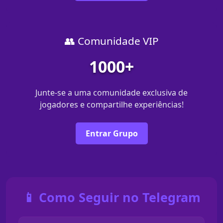
👥 Comunidade VIP
1000+
Junte-se a uma comunidade exclusiva de
jogadores e compartilhe experiências!
Entrar Grupo
📱 Como Seguir no Telegram