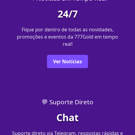
24/7
Fique por dentro de todas as novidades,
promoções e eventos da 777Gold em tempo
real!
Ver Notícias
💬 Suporte Direto
Chat
Suporte direto via Telegram, respostas rápidas e