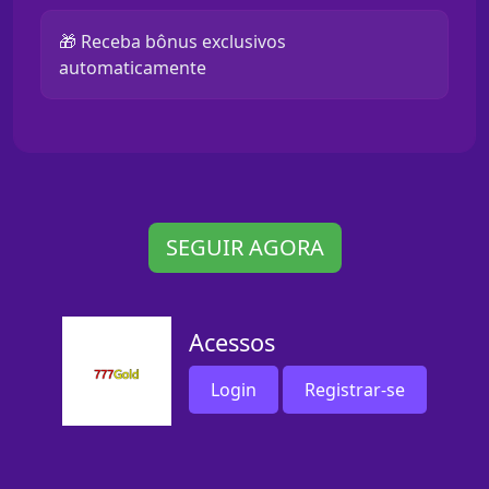
🎁 Receba bônus exclusivos
automaticamente
SEGUIR AGORA
Acessos
Login
Registrar-se