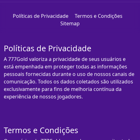
Políticas de Privacidade
Termos e Condições
Sitemap
Políticas de Privacidade
A 777Gold valoriza a privacidade de seus usuários e
está empenhada em proteger todas as informações
pessoais fornecidas durante o uso de nossos canais de
comunicação. Todos os dados coletados são utilizados
exclusivamente para fins de melhoria contínua da
experiência de nossos jogadores.
Termos e Condições