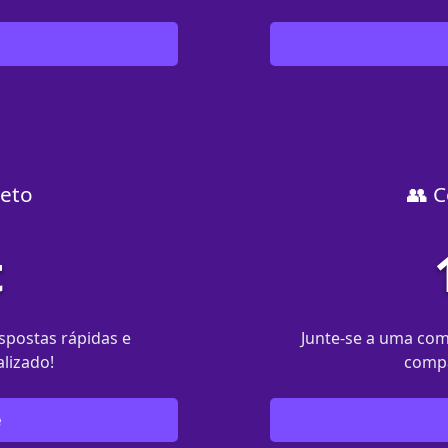
reto
👥 
t
espostas rápidas e
Junte-se a uma com
lizado!
compa
e