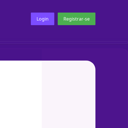
Login
Registrar-se