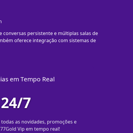
m
 conversas persistente e múltiplas salas de
 também oferece integração com sistemas de
cias em Tempo Real
24/7
e todas as novidades, promoções e
777Gold Vip em tempo real!