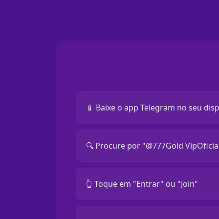
📱 Baixe o app Telegram no seu disp
🔍 Procure por "@777Gold VipOficia
👆 Toque em "Entrar" ou "Join"