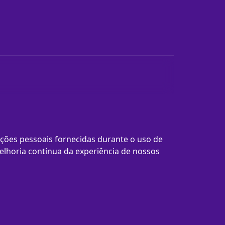
ações pessoais fornecidas durante o uso de
elhoria contínua da experiência de nossos