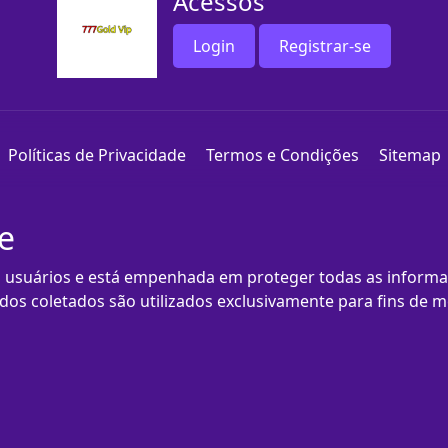
Acessos
Login
Registrar-se
Políticas de Privacidade
Termos e Condições
Sitemap
de
us usuários e está empenhada em proteger todas as inform
os coletados são utilizados exclusivamente para fins de m