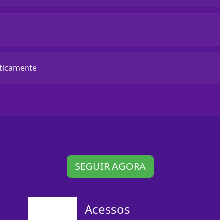
a
aticamente
SEGUIR AGORA
Acessos