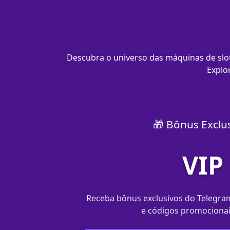
Descubra o universo das máquinas de slot
Explo
🎁 Bônus Exclu
VIP
Receba bônus exclusivos do Telegra
e códigos promocionai