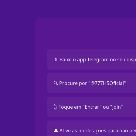
📱 Baixe o app Telegram no seu disp
🔍 Procure por "@777H5Oficial"
👆 Toque em "Entrar" ou "Join"
🔔 Ative as notificações para não p