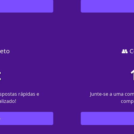
reto
👥 
t
espostas rápidas e
Junte-se a uma com
lizado!
compa
e