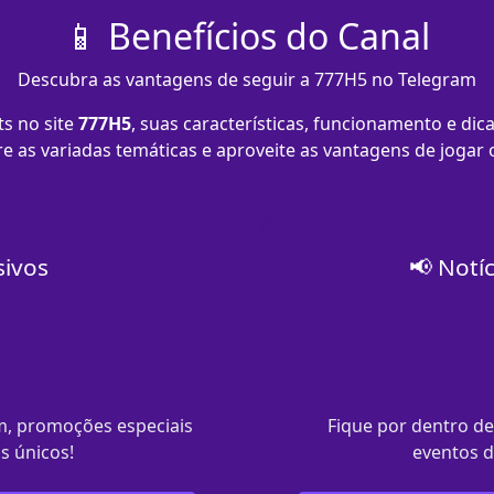
📱 Benefícios do Canal
Descubra as vantagens de seguir a 777H5 no Telegram
s no site
777H5
, suas características, funcionamento e dic
re as variadas temáticas e aproveite as vantagens de jogar o
sivos
📢 Notí
m, promoções especiais
Fique por dentro d
s únicos!
eventos d