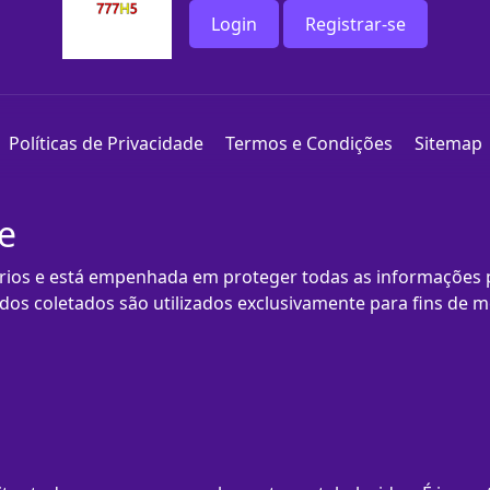
Login
Registrar-se
Políticas de Privacidade
Termos e Condições
Sitemap
de
ários e está empenhada em proteger todas as informações 
os coletados são utilizados exclusivamente para fins de m