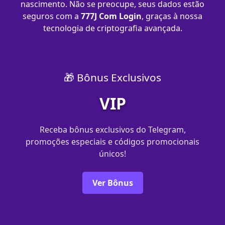
nascimento. Não se preocupe, seus dados estão
seguros com a
777J Com Login
, graças à nossa
tecnologia de criptografia avançada.
🎁 Bônus Exclusivos
VIP
Receba bônus exclusivos do Telegram,
promoções especiais e códigos promocionais
únicos!
Ver Bônus