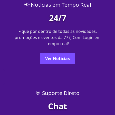
📢 Notícias em Tempo Real
24/7
Fique por dentro de todas as novidades,
promoções e eventos da 777J Com Login em
tempo real!
Ver Notícias
💬 Suporte Direto
Chat