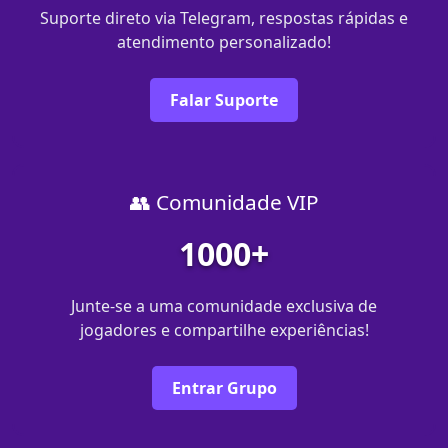
Suporte direto via Telegram, respostas rápidas e
atendimento personalizado!
Falar Suporte
👥 Comunidade VIP
1000+
Junte-se a uma comunidade exclusiva de
jogadores e compartilhe experiências!
Entrar Grupo