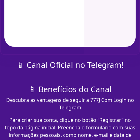
📱 Canal Oficial no Telegram!
📱 Benefícios do Canal
Descubra as vantagens de seguir a 777J Com Login no
Telegram
Para criar sua conta, clique no botão “Registrar” no
topo da página inicial. Preencha o formulário com suas
informações pessoais, como nome, e-mail e data de