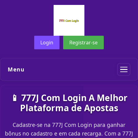
Login
Registrar-se
Menu
📱 777J Com Login A Melhor
Plataforma de Apostas
Cadastre-se na 777J Com Login para ganhar
bônus no cadastro e em cada recarga. Com a 777J