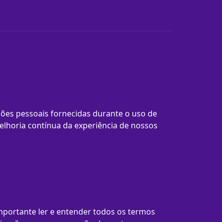
ções pessoais fornecidas durante o uso de
elhoria contínua da experiência de nossos
mportante ler e entender todos os termos