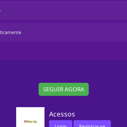
a
aticamente
SEGUIR AGORA
Acessos
Login
Registrar-se