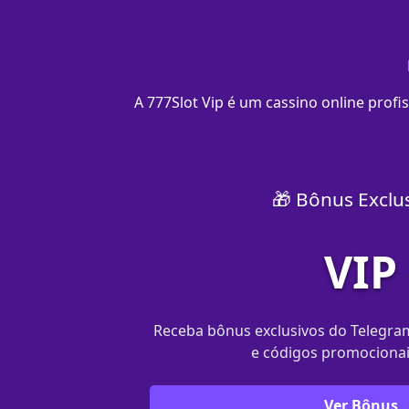
A 777Slot Vip é um cassino online profis
🎁 Bônus Exclu
VIP
Receba bônus exclusivos do Telegra
e códigos promocionai
Ver Bônus