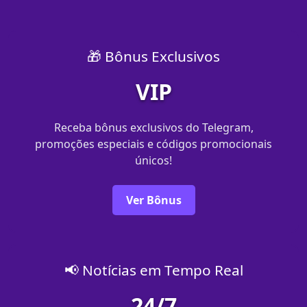
🎁 Bônus Exclusivos
VIP
Receba bônus exclusivos do Telegram,
promoções especiais e códigos promocionais
únicos!
Ver Bônus
📢 Notícias em Tempo Real
24/7