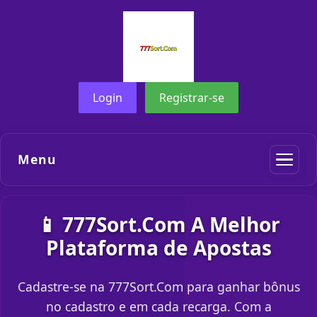
Login
Registrar-se
Menu
📱 777Sort.Com A Melhor
Plataforma de Apostas
Cadastre-se na 777Sort.Com para ganhar bônus
no cadastro e em cada recarga. Com a