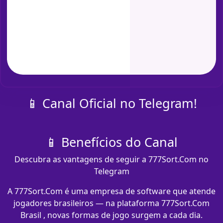
📱 Canal Oficial no Telegram!
📱 Benefícios do Canal
Descubra as vantagens de seguir a 777Sort.Com no
Telegram
A 777Sort.Com é uma empresa de software que atende
jogadores brasileiros — na plataforma 777Sort.Com
Brasil , novas formas de jogo surgem a cada dia.