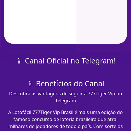
📱 Canal Oficial no Telegram!
📱 Benefícios do Canal
Descubra as vantagens de seguir a 777Tiger Vip no
Telegram
A Lotofácil 777Tiger Vip Brasil é mais uma edição do
famoso concurso de loteria brasileira que atrai
milhares de jogadores de todo o país. Com sorteios