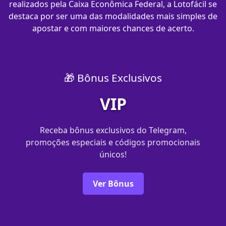
realizados pela Caixa Econômica Federal, a Lotofácil se
destaca por ser uma das modalidades mais simples de
apostar e com maiores chances de acerto.
🎁 Bônus Exclusivos
VIP
Receba bônus exclusivos do Telegram,
promoções especiais e códigos promocionais
únicos!
Ver Bônus