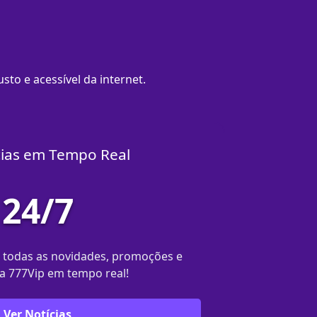
sto e acessível da internet.
cias em Tempo Real
24/7
e todas as novidades, promoções e
a 777Vip em tempo real!
Ver Notícias