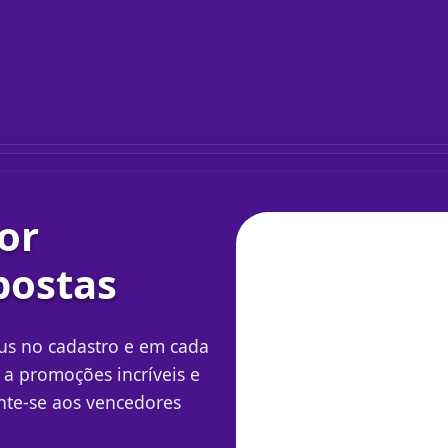
or
postas
us no cadastro e em cada
 a promoções incríveis e
unte-se aos vencedores