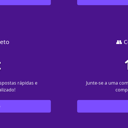
reto
👥 
t
espostas rápidas e
Junte-se a uma com
lizado!
compa
e