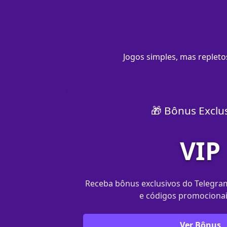
Jogos simples, mas repletos
🎁 Bônus Exclu
VIP
Receba bônus exclusivos do Telegra
e códigos promocionai
Ver Bônus