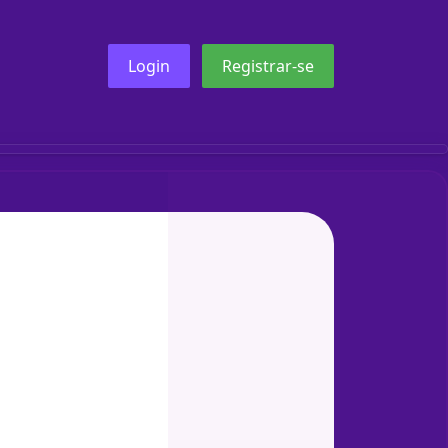
Login
Registrar-se