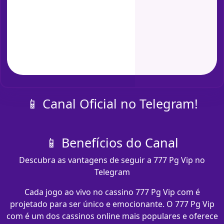
📱 Canal Oficial no Telegram!
📱 Benefícios do Canal
Descubra as vantagens de seguir a 777 Pg Vip no
Telegram
Cada jogo ao vivo no cassino 777 Pg Vip com​ é
projetado para ser único e emocionante. O 777 Pg Vip
com​ é um dos cassinos online mais populares e oferece