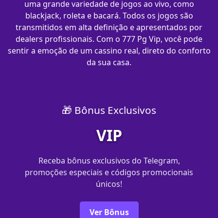
uma grande variedade de jogos ao vivo, como
blackjack, roleta e bacará. Todos os jogos são
transmitidos em alta definição e apresentados por
dealers profissionais. Com o 777 Pg Vip, você pode
sentir a emoção de um cassino real, direto do conforto
da sua casa.
🎁 Bônus Exclusivos
VIP
Receba bônus exclusivos do Telegram,
promoções especiais e códigos promocionais
únicos!
Ver Bônus