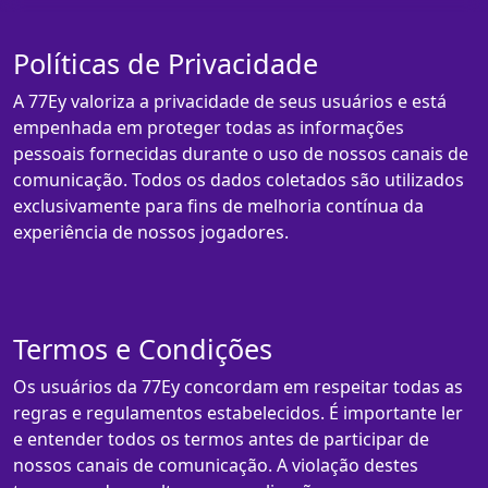
Políticas de Privacidade
A 77Ey valoriza a privacidade de seus usuários e está
empenhada em proteger todas as informações
pessoais fornecidas durante o uso de nossos canais de
comunicação. Todos os dados coletados são utilizados
exclusivamente para fins de melhoria contínua da
experiência de nossos jogadores.
Termos e Condições
Os usuários da 77Ey concordam em respeitar todas as
regras e regulamentos estabelecidos. É importante ler
e entender todos os termos antes de participar de
nossos canais de comunicação. A violação destes