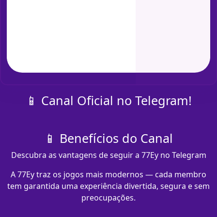
📱 Canal Oficial no Telegram!
📱 Benefícios do Canal
Descubra as vantagens de seguir a 77Ey no Telegram
A 77Ey traz os jogos mais modernos — cada membro
tem garantida uma experiência divertida, segura e sem
preocupações.