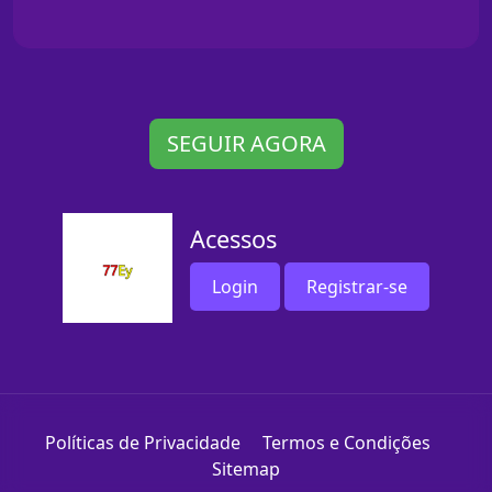
SEGUIR AGORA
Acessos
Login
Registrar-se
Políticas de Privacidade
Termos e Condições
Sitemap