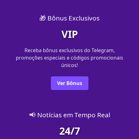
🎁 Bônus Exclusivos
VIP
Receba bônus exclusivos do Telegram,
promoções especiais e códigos promocionais
únicos!
Ver Bônus
📢 Notícias em Tempo Real
24/7