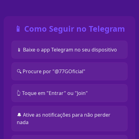
📱 Como Seguir no Telegram
📱 Baixe o app Telegram no seu dispositivo
🔍 Procure por "@77GOficial"
👆 Toque em "Entrar" ou "Join"
🔔 Ative as notificações para não perder
nada