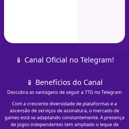
📱 Canal Oficial no Telegram!
📱 Benefícios do Canal
Descubra as vantagens de seguir a 77G no Telegram
Com a crescente diversidade de plataformas e a
ascensão de serviços de assinatura, o mercado de
games está se adaptando constantemente. A presença
de jogos independentes tem ampliado o leque de