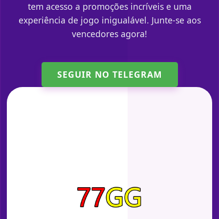
tem acesso a promoções incríveis e uma
experiência de jogo inigualável. Junte-se aos
vencedores agora!
SEGUIR NO TELEGRAM