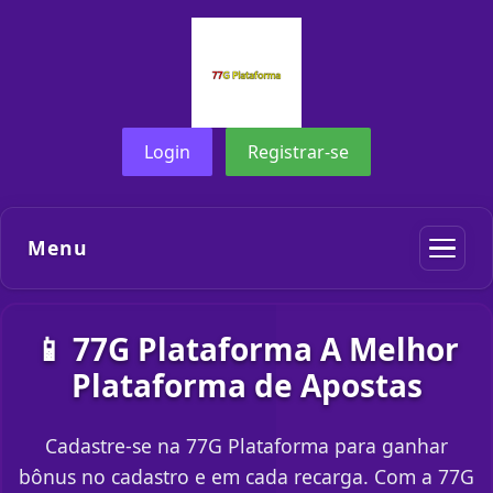
Login
Registrar-se
Menu
📱 77G Plataforma A Melhor
Plataforma de Apostas
Cadastre-se na 77G Plataforma para ganhar
bônus no cadastro e em cada recarga. Com a 77G