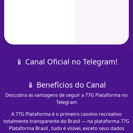
📱 Canal Oficial no Telegram!
📱 Benefícios do Canal
Descubra as vantagens de seguir a 77G Plataforma no
Telegram
A 77G Plataforma é o primeiro cassino recreativo
totalmente transparente do Brasil — na plataforma 77G
Plataforma Brasil , tudo é visível, exceto seus dados