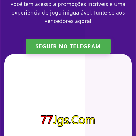
você tem acesso a promoções incríveis e uma
experiência de jogo inigualável. Junte-se aos
vencedores agora!
SEGUIR NO TELEGRAM