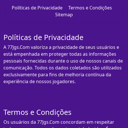
Políticas de Privacidade
Termos e Condições
Sitemap
Políticas de Privacidade
A 77Jgs.Com valoriza a privacidade de seus usuários e
está empenhada em proteger todas as informações
pessoais fornecidas durante o uso de nossos canais de
comunicação. Todos os dados coletados são utilizados
exclusivamente para fins de melhoria contínua da
experiência de nossos jogadores.
Termos e Condições
Os usuários da 77Jgs.Com concordam em respeitar