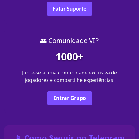
Falar Suporte
👥 Comunidade VIP
1000+
Junte-se a uma comunidade exclusiva de
jogadores e compartilhe experiências!
Entrar Grupo
📱 Como Seguir no Telegram