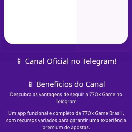
📱 Canal Oficial no Telegram!
📱 Benefícios do Canal
Descubra as vantagens de seguir a 77Ox Game no
Telegram
Um app funcional e completo da 77Ox Game Brasil ,
com recursos variados para garantir uma experiência
premium de apostas.