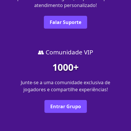
atendimento personalizado!
Falar Suporte
👥 Comunidade VIP
1000+
Junte-se a uma comunidade exclusiva de
jogadores e compartilhe experiências!
Entrar Grupo