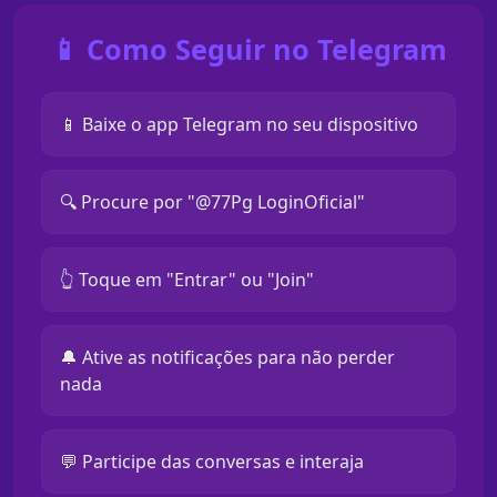
📱 Como Seguir no Telegram
📱 Baixe o app Telegram no seu dispositivo
🔍 Procure por "@77Pg LoginOficial"
👆 Toque em "Entrar" ou "Join"
🔔 Ative as notificações para não perder
nada
💬 Participe das conversas e interaja