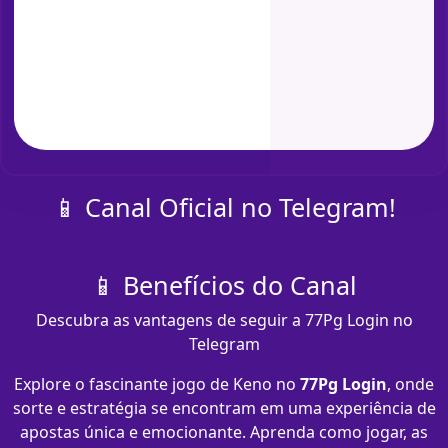
📱 Canal Oficial no Telegram!
📱 Benefícios do Canal
Descubra as vantagens de seguir a 77Pg Login no
Telegram
Explore o fascinante jogo de Keno no
77Pg Login
, onde
sorte e estratégia se encontram em uma experiência de
apostas única e emocionante. Aprenda como jogar, as