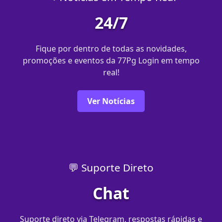
24/7
Fique por dentro de todas as novidades,
promoções e eventos da 77Pg Login em tempo
real!
Ver Notícias
💬 Suporte Direto
Chat
Suporte direto via Telegram, respostas rápidas e